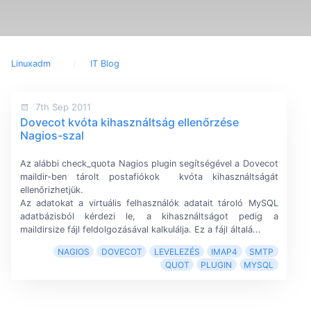
Linuxadm
IT Blog
7th Sep 2011
Dovecot kvóta kihasználtság ellenőrzése
Nagios-szal
Az alábbi check_quota Nagios plugin segítségével a Dovecot
maildir-ben tárolt postafiókok kvóta kihasználtságát
ellenőrizhetjük.
Az adatokat a virtuális felhasználók adatait tároló MySQL
adatbázisból kérdezi le, a kihasználtságot pedig a
maildirsize fájl feldolgozásával kalkulálja. Ez a fájl általá...
NAGIOS
DOVECOT
LEVELEZÉS
IMAP4
SMTP
QUOT
PLUGIN
MYSQL