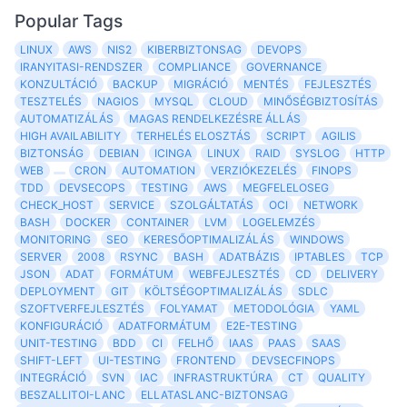
Popular Tags
LINUX
AWS
NIS2
KIBERBIZTONSAG
DEVOPS
IRANYITASI-RENDSZER
COMPLIANCE
GOVERNANCE
KONZULTÁCIÓ
BACKUP
MIGRÁCIÓ
MENTÉS
FEJLESZTÉS
TESZTELÉS
NAGIOS
MYSQL
CLOUD
MINŐSÉGBIZTOSÍTÁS
AUTOMATIZÁLÁS
MAGAS RENDELKEZÉSRE ÁLLÁS
HIGH AVAILABILITY
TERHELÉS ELOSZTÁS
SCRIPT
AGILIS
BIZTONSÁG
DEBIAN
ICINGA
LINUX
RAID
SYSLOG
HTTP
WEB
CRON
AUTOMATION
VERZIÓKEZELÉS
FINOPS
TDD
DEVSECOPS
TESTING
AWS
MEGFELELOSEG
CHECK_HOST
SERVICE
SZOLGÁLTATÁS
OCI
NETWORK
BASH
DOCKER
CONTAINER
LVM
LOGELEMZÉS
MONITORING
SEO
KERESŐOPTIMALIZÁLÁS
WINDOWS
SERVER
2008
RSYNC
BASH
ADATBÁZIS
IPTABLES
TCP
JSON
ADAT
FORMÁTUM
WEBFEJLESZTÉS
CD
DELIVERY
DEPLOYMENT
GIT
KÖLTSÉGOPTIMALIZÁLÁS
SDLC
SZOFTVERFEJLESZTÉS
FOLYAMAT
METODOLÓGIA
YAML
KONFIGURÁCIÓ
ADATFORMÁTUM
E2E-TESTING
UNIT-TESTING
BDD
CI
FELHŐ
IAAS
PAAS
SAAS
SHIFT-LEFT
UI-TESTING
FRONTEND
DEVSECFINOPS
INTEGRÁCIÓ
SVN
IAC
INFRASTRUKTÚRA
CT
QUALITY
BESZALLITOI-LANC
ELLATASLANC-BIZTONSAG