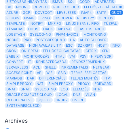
BIZTONSAGI-IRANYITAS
ISMVS
SQL
CODD
ADATBÁZIS
DB
NCONF
CHROOT
PUBLIC CLOUD
FELHŐSZOLGÁLTATÓK
AZURE
GCP
DOVECOT
LEVELEZÉS
IMAP4
SMTP
QUOT
PLUGIN
NMAP
FPING
DISCOVER
REGISTRY
CENTOS
TEMPLATE
INOTIFY
MKFIFO
LINUX KERNEL FIFO
TŰZFAL
TÁMADÁS
DDOS
HACK
KIBANA
ELASITCSEARCH
LOGSTASH
SYSLOG-NG
PNP4NAGIOS
MONITORING
NCONF
RRD
POSTGRESQL 9.3
HA
AUTO FAILOVER
DATABASE
HIGH AVAILABILITY
ESC
SZKRIPT
HOST
INFO
CRON
ON-PREM
FELHŐSZOLGÁLTATÁS
CITRIX
XEN
ZABBIX
MONITOROZÁS
HTML
VM
P2V
HIPERVISOR
CONVERT
IT
RENDSZERGAZDA
RENDSZERMÉRNÜK
SERVERLESS
ACL
SHELL
INKREMENTÁLIS
NETGEAR
ACCESS POINT
AP
WIFI
SSID
TERHELÉSELOSZTÁS
MARIADB
DAR
DIFFERENCIÁLS
TELJES MENTÉS
FTP
SIMPLE PROXY
NAT
SIMPLEPROXY
PROXY
FORWARD
DNAT
SNAT
SYSLOG-NG
LOG
ELEMZÉS
NTP
ORACLE COMPUTE CLOUD
LOCAL
DNS
VLAN
CLOUD-NATIVE
SQEEZE
GRUB2
LIVECD
SYSTEMRESCUECD
Archives