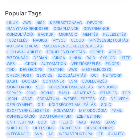
Popular Tags
LINUX
AWS
NIS2
KIBERBIZTONSAG
DEVOPS
IRANYITASI-RENDSZER
COMPLIANCE
GOVERNANCE
KONZULTÁCIÓ
BACKUP
MIGRÁCIÓ
MENTÉS
FEJLESZTÉS
TESZTELÉS
NAGIOS
MYSQL
CLOUD
MINŐSÉGBIZTOSÍTÁS
AUTOMATIZÁLÁS
MAGAS RENDELKEZÉSRE ÁLLÁS
HIGH AVAILABILITY
TERHELÉS ELOSZTÁS
SCRIPT
AGILIS
BIZTONSÁG
DEBIAN
ICINGA
LINUX
RAID
SYSLOG
HTTP
WEB
CRON
AUTOMATION
VERZIÓKEZELÉS
FINOPS
TDD
DEVSECOPS
TESTING
AWS
MEGFELELOSEG
CHECK_HOST
SERVICE
SZOLGÁLTATÁS
OCI
NETWORK
BASH
DOCKER
CONTAINER
LVM
LOGELEMZÉS
MONITORING
SEO
KERESŐOPTIMALIZÁLÁS
WINDOWS
SERVER
2008
RSYNC
BASH
ADATBÁZIS
IPTABLES
TCP
JSON
ADAT
FORMÁTUM
WEBFEJLESZTÉS
CD
DELIVERY
DEPLOYMENT
GIT
KÖLTSÉGOPTIMALIZÁLÁS
SDLC
SZOFTVERFEJLESZTÉS
FOLYAMAT
METODOLÓGIA
YAML
KONFIGURÁCIÓ
ADATFORMÁTUM
E2E-TESTING
UNIT-TESTING
BDD
CI
FELHŐ
IAAS
PAAS
SAAS
SHIFT-LEFT
UI-TESTING
FRONTEND
DEVSECFINOPS
INTEGRÁCIÓ
SVN
IAC
INFRASTRUKTÚRA
CT
QUALITY