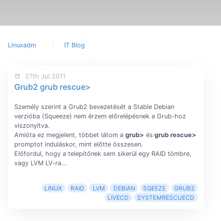
Linuxadm
IT Blog
27th Jul 2011
Grub2 grub rescue>
Személy szerint a Grub2 bevezetését a Stable Debian
verzióba (Squeeze) nem érzem előrelépésnek a Grub-hoz
viszonyítva.
Amióta ez megjelent, többet látom a
grub>
és
grub rescue>
promptot induláskor, mint előtte összesen.
Előfordul, hogy a telepítőnek sem sikerül egy RAID tömbre,
vagy LVM LV-ra...
LINUX
RAID
LVM
DEBIAN
SQEEZE
GRUB2
LIVECD
SYSTEMRESCUECD