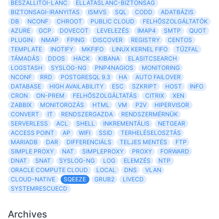
BESZALLITOI-LANC
ELLATASLANC-BIZTONSAG
BIZTONSAGI-IRANYITAS
ISMVS
SQL
CODD
ADATBÁZIS
DB
NCONF
CHROOT
PUBLIC CLOUD
FELHŐSZOLGÁLTATÓK
AZURE
GCP
DOVECOT
LEVELEZÉS
IMAP4
SMTP
QUOT
PLUGIN
NMAP
FPING
DISCOVER
REGISTRY
CENTOS
TEMPLATE
INOTIFY
MKFIFO
LINUX KERNEL FIFO
TŰZFAL
TÁMADÁS
DDOS
HACK
KIBANA
ELASITCSEARCH
LOGSTASH
SYSLOG-NG
PNP4NAGIOS
MONITORING
NCONF
RRD
POSTGRESQL 9.3
HA
AUTO FAILOVER
DATABASE
HIGH AVAILABILITY
ESC
SZKRIPT
HOST
INFO
CRON
ON-PREM
FELHŐSZOLGÁLTATÁS
CITRIX
XEN
ZABBIX
MONITOROZÁS
HTML
VM
P2V
HIPERVISOR
CONVERT
IT
RENDSZERGAZDA
RENDSZERMÉRNÜK
SERVERLESS
ACL
SHELL
INKREMENTÁLIS
NETGEAR
ACCESS POINT
AP
WIFI
SSID
TERHELÉSELOSZTÁS
MARIADB
DAR
DIFFERENCIÁLS
TELJES MENTÉS
FTP
SIMPLE PROXY
NAT
SIMPLEPROXY
PROXY
FORWARD
DNAT
SNAT
SYSLOG-NG
LOG
ELEMZÉS
NTP
ORACLE COMPUTE CLOUD
LOCAL
DNS
VLAN
CLOUD-NATIVE
SQEEZE
GRUB2
LIVECD
SYSTEMRESCUECD
Archives