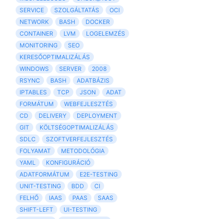
SERVICE
SZOLGÁLTATÁS
OCI
NETWORK
BASH
DOCKER
CONTAINER
LVM
LOGELEMZÉS
MONITORING
SEO
KERESŐOPTIMALIZÁLÁS
WINDOWS
SERVER
2008
RSYNC
BASH
ADATBÁZIS
IPTABLES
TCP
JSON
ADAT
FORMÁTUM
WEBFEJLESZTÉS
CD
DELIVERY
DEPLOYMENT
GIT
KÖLTSÉGOPTIMALIZÁLÁS
SDLC
SZOFTVERFEJLESZTÉS
FOLYAMAT
METODOLÓGIA
YAML
KONFIGURÁCIÓ
ADATFORMÁTUM
E2E-TESTING
UNIT-TESTING
BDD
CI
FELHŐ
IAAS
PAAS
SAAS
SHIFT-LEFT
UI-TESTING