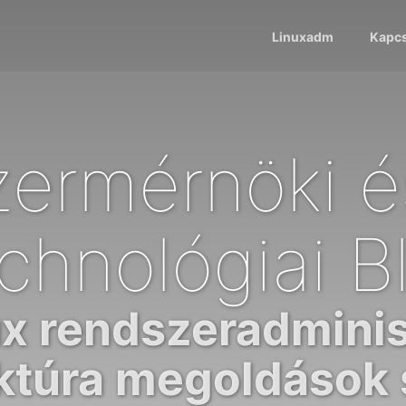
Linuxadm
Kapcs
ermérnöki é
chnológiai B
x rendszeradminis
uktúra megoldások 