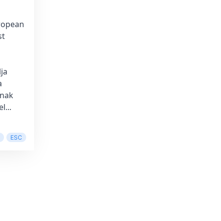
uropean
st
ja
a
knak
l...
ESC