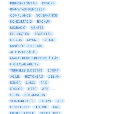
KIBERBIZTONSAG
DEVOPS
IRANYITASI-RENDSZER
COMPLIANCE
GOVERNANCE
KONZULTÁCIÓ
BACKUP
MIGRÁCIÓ
MENTÉS
FEJLESZTÉS
TESZTELÉS
NAGIOS
MYSQL
CLOUD
MINŐSÉGBIZTOSÍTÁS
AUTOMATIZÁLÁS
MAGAS RENDELKEZÉSRE ÁLLÁS
HIGH AVAILABILITY
TERHELÉS ELOSZTÁS
SCRIPT
AGILIS
BIZTONSÁG
DEBIAN
ICINGA
LINUX
RAID
SYSLOG
HTTP
WEB
CRON
AUTOMATION
VERZIÓKEZELÉS
FINOPS
TDD
DEVSECOPS
TESTING
AWS
MEGFELELOSEG
CHECK_HOST