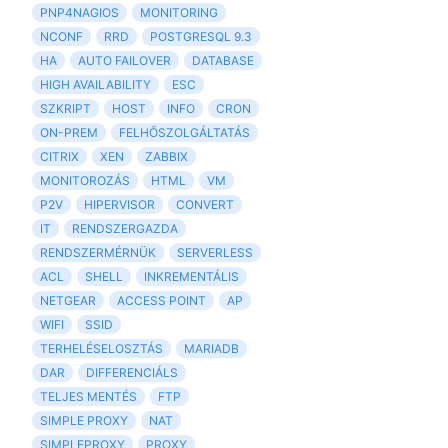
PNP4NAGIOS
MONITORING
NCONF
RRD
POSTGRESQL 9.3
HA
AUTO FAILOVER
DATABASE
HIGH AVAILABILITY
ESC
SZKRIPT
HOST
INFO
CRON
ON-PREM
FELHŐSZOLGÁLTATÁS
CITRIX
XEN
ZABBIX
MONITOROZÁS
HTML
VM
P2V
HIPERVISOR
CONVERT
IT
RENDSZERGAZDA
RENDSZERMÉRNÜK
SERVERLESS
ACL
SHELL
INKREMENTÁLIS
NETGEAR
ACCESS POINT
AP
WIFI
SSID
TERHELÉSELOSZTÁS
MARIADB
DAR
DIFFERENCIÁLS
TELJES MENTÉS
FTP
SIMPLE PROXY
NAT
SIMPLEPROXY
PROXY