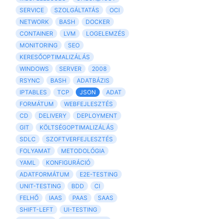
SERVICE
SZOLGÁLTATÁS
OCI
NETWORK
BASH
DOCKER
CONTAINER
LVM
LOGELEMZÉS
MONITORING
SEO
KERESŐOPTIMALIZÁLÁS
WINDOWS
SERVER
2008
RSYNC
BASH
ADATBÁZIS
IPTABLES
TCP
JSON
ADAT
FORMÁTUM
WEBFEJLESZTÉS
CD
DELIVERY
DEPLOYMENT
GIT
KÖLTSÉGOPTIMALIZÁLÁS
SDLC
SZOFTVERFEJLESZTÉS
FOLYAMAT
METODOLÓGIA
YAML
KONFIGURÁCIÓ
ADATFORMÁTUM
E2E-TESTING
UNIT-TESTING
BDD
CI
FELHŐ
IAAS
PAAS
SAAS
SHIFT-LEFT
UI-TESTING