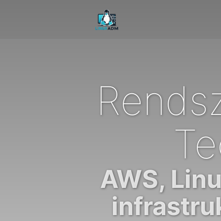
Rendsz
Te
AWS, Linu
infrastr