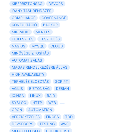
KIBERBIZTONSAG
DEVOPS
IRANYITASI-RENDSZER
COMPLIANCE
GOVERNANCE
KONZULTÁCIÓ
BACKUP
MIGRÁCIÓ
MENTÉS
FEJLESZTÉS
TESZTELÉS
NAGIOS
MYSQL
CLOUD
MINŐSÉGBIZTOSÍTÁS
AUTOMATIZÁLÁS
MAGAS RENDELKEZÉSRE ÁLLÁS
HIGH AVAILABILITY
TERHELÉS ELOSZTÁS
SCRIPT
AGILIS
BIZTONSÁG
DEBIAN
ICINGA
LINUX
RAID
SYSLOG
HTTP
WEB
CRON
AUTOMATION
VERZIÓKEZELÉS
FINOPS
TDD
DEVSECOPS
TESTING
AWS
MEGFELELOSEG
CHECK_HOST