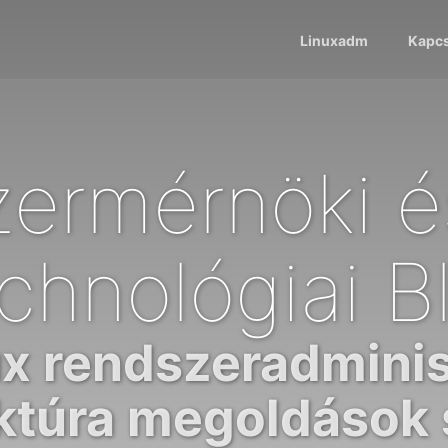
Linuxadm
Kapcs
ermérnöki é
chnológiai B
x rendszeradminis
uktúra megoldások 