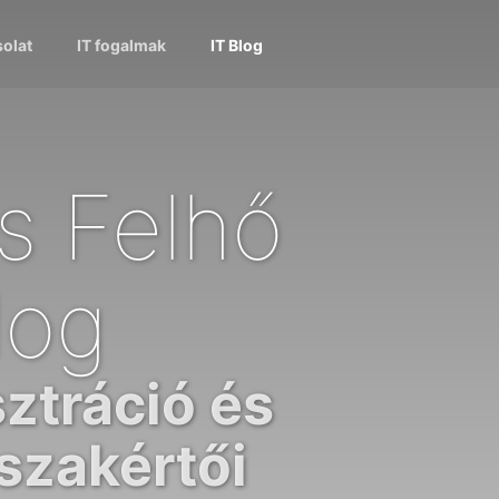
olat
IT fogalmak
IT Blog
s Felhő
log
ztráció és
szakértői