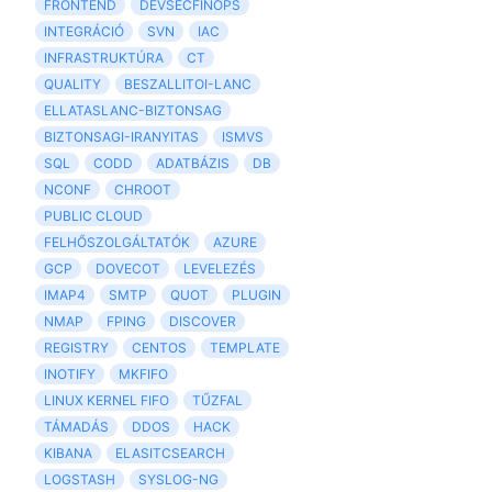
FRONTEND
DEVSECFINOPS
INTEGRÁCIÓ
SVN
IAC
INFRASTRUKTÚRA
CT
QUALITY
BESZALLITOI-LANC
ELLATASLANC-BIZTONSAG
BIZTONSAGI-IRANYITAS
ISMVS
SQL
CODD
ADATBÁZIS
DB
NCONF
CHROOT
PUBLIC CLOUD
FELHŐSZOLGÁLTATÓK
AZURE
GCP
DOVECOT
LEVELEZÉS
IMAP4
SMTP
QUOT
PLUGIN
NMAP
FPING
DISCOVER
REGISTRY
CENTOS
TEMPLATE
INOTIFY
MKFIFO
LINUX KERNEL FIFO
TŰZFAL
TÁMADÁS
DDOS
HACK
KIBANA
ELASITCSEARCH
LOGSTASH
SYSLOG-NG