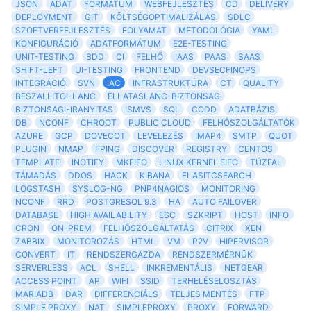
JSON
ADAT
FORMÁTUM
WEBFEJLESZTÉS
CD
DELIVERY
DEPLOYMENT
GIT
KÖLTSÉGOPTIMALIZÁLÁS
SDLC
SZOFTVERFEJLESZTÉS
FOLYAMAT
METODOLÓGIA
YAML
KONFIGURÁCIÓ
ADATFORMÁTUM
E2E-TESTING
UNIT-TESTING
BDD
CI
FELHŐ
IAAS
PAAS
SAAS
SHIFT-LEFT
UI-TESTING
FRONTEND
DEVSECFINOPS
INTEGRÁCIÓ
SVN
IAC
INFRASTRUKTÚRA
CT
QUALITY
BESZALLITOI-LANC
ELLATASLANC-BIZTONSAG
BIZTONSAGI-IRANYITAS
ISMVS
SQL
CODD
ADATBÁZIS
DB
NCONF
CHROOT
PUBLIC CLOUD
FELHŐSZOLGÁLTATÓK
AZURE
GCP
DOVECOT
LEVELEZÉS
IMAP4
SMTP
QUOT
PLUGIN
NMAP
FPING
DISCOVER
REGISTRY
CENTOS
TEMPLATE
INOTIFY
MKFIFO
LINUX KERNEL FIFO
TŰZFAL
TÁMADÁS
DDOS
HACK
KIBANA
ELASITCSEARCH
LOGSTASH
SYSLOG-NG
PNP4NAGIOS
MONITORING
NCONF
RRD
POSTGRESQL 9.3
HA
AUTO FAILOVER
DATABASE
HIGH AVAILABILITY
ESC
SZKRIPT
HOST
INFO
CRON
ON-PREM
FELHŐSZOLGÁLTATÁS
CITRIX
XEN
ZABBIX
MONITOROZÁS
HTML
VM
P2V
HIPERVISOR
CONVERT
IT
RENDSZERGAZDA
RENDSZERMÉRNÜK
SERVERLESS
ACL
SHELL
INKREMENTÁLIS
NETGEAR
ACCESS POINT
AP
WIFI
SSID
TERHELÉSELOSZTÁS
MARIADB
DAR
DIFFERENCIÁLS
TELJES MENTÉS
FTP
SIMPLE PROXY
NAT
SIMPLEPROXY
PROXY
FORWARD