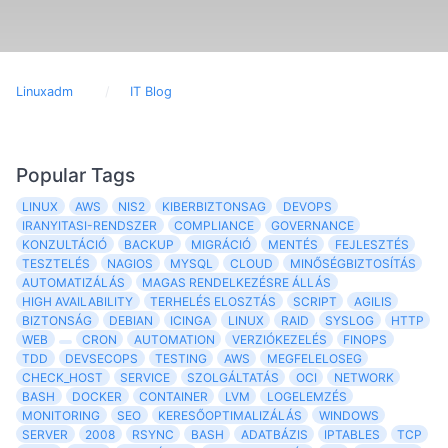
Linuxadm
IT Blog
Popular Tags
LINUX
AWS
NIS2
KIBERBIZTONSAG
DEVOPS
IRANYITASI-RENDSZER
COMPLIANCE
GOVERNANCE
KONZULTÁCIÓ
BACKUP
MIGRÁCIÓ
MENTÉS
FEJLESZTÉS
TESZTELÉS
NAGIOS
MYSQL
CLOUD
MINŐSÉGBIZTOSÍTÁS
AUTOMATIZÁLÁS
MAGAS RENDELKEZÉSRE ÁLLÁS
HIGH AVAILABILITY
TERHELÉS ELOSZTÁS
SCRIPT
AGILIS
BIZTONSÁG
DEBIAN
ICINGA
LINUX
RAID
SYSLOG
HTTP
WEB
CRON
AUTOMATION
VERZIÓKEZELÉS
FINOPS
TDD
DEVSECOPS
TESTING
AWS
MEGFELELOSEG
CHECK_HOST
SERVICE
SZOLGÁLTATÁS
OCI
NETWORK
BASH
DOCKER
CONTAINER
LVM
LOGELEMZÉS
MONITORING
SEO
KERESŐOPTIMALIZÁLÁS
WINDOWS
SERVER
2008
RSYNC
BASH
ADATBÁZIS
IPTABLES
TCP