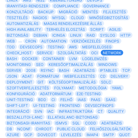
LINUX
AWS
NIS2
KIBERBIZTONSAG
DEVOPS
IRANYITASI-RENDSZER
COMPLIANCE
GOVERNANCE
KONZULTÁCIÓ
BACKUP
MIGRÁCIÓ
MENTÉS
FEJLESZTÉS
TESZTELÉS
NAGIOS
MYSQL
CLOUD
MINŐSÉGBIZTOSÍTÁS
AUTOMATIZÁLÁS
MAGAS RENDELKEZÉSRE ÁLLÁS
HIGH AVAILABILITY
TERHELÉS ELOSZTÁS
SCRIPT
AGILIS
BIZTONSÁG
DEBIAN
ICINGA
LINUX
RAID
SYSLOG
HTTP
WEB
CRON
AUTOMATION
VERZIÓKEZELÉS
FINOPS
TDD
DEVSECOPS
TESTING
AWS
MEGFELELOSEG
CHECK_HOST
SERVICE
SZOLGÁLTATÁS
OCI
NETWORK
BASH
DOCKER
CONTAINER
LVM
LOGELEMZÉS
MONITORING
SEO
KERESŐOPTIMALIZÁLÁS
WINDOWS
SERVER
2008
RSYNC
BASH
ADATBÁZIS
IPTABLES
TCP
JSON
ADAT
FORMÁTUM
WEBFEJLESZTÉS
CD
DELIVERY
DEPLOYMENT
GIT
KÖLTSÉGOPTIMALIZÁLÁS
SDLC
SZOFTVERFEJLESZTÉS
FOLYAMAT
METODOLÓGIA
YAML
KONFIGURÁCIÓ
ADATFORMÁTUM
E2E-TESTING
UNIT-TESTING
BDD
CI
FELHŐ
IAAS
PAAS
SAAS
SHIFT-LEFT
UI-TESTING
FRONTEND
DEVSECFINOPS
INTEGRÁCIÓ
SVN
IAC
INFRASTRUKTÚRA
CT
QUALITY
BESZALLITOI-LANC
ELLATASLANC-BIZTONSAG
BIZTONSAGI-IRANYITAS
ISMVS
SQL
CODD
ADATBÁZIS
DB
NCONF
CHROOT
PUBLIC CLOUD
FELHŐSZOLGÁLTATÓK
AZURE
GCP
DOVECOT
LEVELEZÉS
IMAP4
SMTP
QUOT