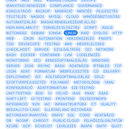
LINUX
AWS
NIS2
KIBERBIZTONSAG
DEVOPS
IRANYITASI-RENDSZER
COMPLIANCE
GOVERNANCE
KONZULTÁCIÓ
BACKUP
MIGRÁCIÓ
MENTÉS
FEJLESZTÉS
TESZTELÉS
NAGIOS
MYSQL
CLOUD
MINŐSÉGBIZTOSÍTÁS
AUTOMATIZÁLÁS
MAGAS RENDELKEZÉSRE ÁLLÁS
HIGH AVAILABILITY
TERHELÉS ELOSZTÁS
SCRIPT
AGILIS
BIZTONSÁG
DEBIAN
ICINGA
LINUX
RAID
SYSLOG
HTTP
WEB
CRON
AUTOMATION
VERZIÓKEZELÉS
FINOPS
TDD
DEVSECOPS
TESTING
AWS
MEGFELELOSEG
CHECK_HOST
SERVICE
SZOLGÁLTATÁS
OCI
NETWORK
BASH
DOCKER
CONTAINER
LVM
LOGELEMZÉS
MONITORING
SEO
KERESŐOPTIMALIZÁLÁS
WINDOWS
SERVER
2008
RSYNC
BASH
ADATBÁZIS
IPTABLES
TCP
JSON
ADAT
FORMÁTUM
WEBFEJLESZTÉS
CD
DELIVERY
DEPLOYMENT
GIT
KÖLTSÉGOPTIMALIZÁLÁS
SDLC
SZOFTVERFEJLESZTÉS
FOLYAMAT
METODOLÓGIA
YAML
KONFIGURÁCIÓ
ADATFORMÁTUM
E2E-TESTING
UNIT-TESTING
BDD
CI
FELHŐ
IAAS
PAAS
SAAS
SHIFT-LEFT
UI-TESTING
FRONTEND
DEVSECFINOPS
INTEGRÁCIÓ
SVN
IAC
INFRASTRUKTÚRA
CT
QUALITY
BESZALLITOI-LANC
ELLATASLANC-BIZTONSAG
BIZTONSAGI-IRANYITAS
ISMVS
SQL
CODD
ADATBÁZIS
DB
NCONF
CHROOT
PUBLIC CLOUD
FELHŐSZOLGÁLTATÓK
AZURE
GCP
DOVECOT
LEVELEZÉS
IMAP4
SMTP
QUOT