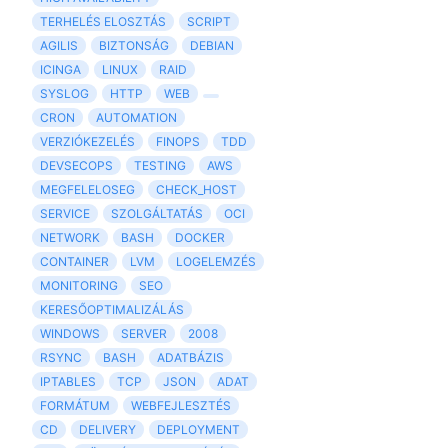
TERHELÉS ELOSZTÁS
SCRIPT
AGILIS
BIZTONSÁG
DEBIAN
ICINGA
LINUX
RAID
SYSLOG
HTTP
WEB
CRON
AUTOMATION
VERZIÓKEZELÉS
FINOPS
TDD
DEVSECOPS
TESTING
AWS
MEGFELELOSEG
CHECK_HOST
SERVICE
SZOLGÁLTATÁS
OCI
NETWORK
BASH
DOCKER
CONTAINER
LVM
LOGELEMZÉS
MONITORING
SEO
KERESŐOPTIMALIZÁLÁS
WINDOWS
SERVER
2008
RSYNC
BASH
ADATBÁZIS
IPTABLES
TCP
JSON
ADAT
FORMÁTUM
WEBFEJLESZTÉS
CD
DELIVERY
DEPLOYMENT