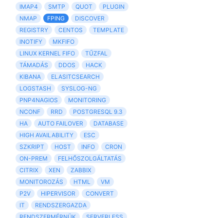
IMAP4
SMTP
QUOT
PLUGIN
NMAP
FPING
DISCOVER
REGISTRY
CENTOS
TEMPLATE
INOTIFY
MKFIFO
LINUX KERNEL FIFO
TŰZFAL
TÁMADÁS
DDOS
HACK
KIBANA
ELASITCSEARCH
LOGSTASH
SYSLOG-NG
PNP4NAGIOS
MONITORING
NCONF
RRD
POSTGRESQL 9.3
HA
AUTO FAILOVER
DATABASE
HIGH AVAILABILITY
ESC
SZKRIPT
HOST
INFO
CRON
ON-PREM
FELHŐSZOLGÁLTATÁS
CITRIX
XEN
ZABBIX
MONITOROZÁS
HTML
VM
P2V
HIPERVISOR
CONVERT
IT
RENDSZERGAZDA
RENDSZERMÉRNÜK
SERVERLESS