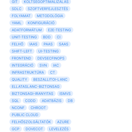
GIT
KÖLTSÉGOPTIMALIZÁLÁS
SDLC
SZOFTVERFEJLESZTÉS
FOLYAMAT
METODOLÓGIA
YAML
KONFIGURÁCIÓ
ADATFORMÁTUM
E2E-TESTING
UNIT-TESTING
BDD
CI
FELHŐ
IAAS
PAAS
SAAS
SHIFT-LEFT
UI-TESTING
FRONTEND
DEVSECFINOPS
INTEGRÁCIÓ
SVN
IAC
INFRASTRUKTÚRA
CT
QUALITY
BESZALLITOI-LANC
ELLATASLANC-BIZTONSAG
BIZTONSAGI-IRANYITAS
ISMVS
SQL
CODD
ADATBÁZIS
DB
NCONF
CHROOT
PUBLIC CLOUD
FELHŐSZOLGÁLTATÓK
AZURE
GCP
DOVECOT
LEVELEZÉS