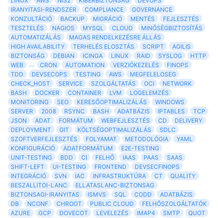
LINUX
AWS
NIS2
KIBERBIZTONSAG
DEVOPS
IRANYITASI-RENDSZER
COMPLIANCE
GOVERNANCE
KONZULTÁCIÓ
BACKUP
MIGRÁCIÓ
MENTÉS
FEJLESZTÉS
TESZTELÉS
NAGIOS
MYSQL
CLOUD
MINŐSÉGBIZTOSÍTÁS
AUTOMATIZÁLÁS
MAGAS RENDELKEZÉSRE ÁLLÁS
HIGH AVAILABILITY
TERHELÉS ELOSZTÁS
SCRIPT
AGILIS
BIZTONSÁG
DEBIAN
ICINGA
LINUX
RAID
SYSLOG
HTTP
WEB
CRON
AUTOMATION
VERZIÓKEZELÉS
FINOPS
TDD
DEVSECOPS
TESTING
AWS
MEGFELELOSEG
CHECK_HOST
SERVICE
SZOLGÁLTATÁS
OCI
NETWORK
BASH
DOCKER
CONTAINER
LVM
LOGELEMZÉS
MONITORING
SEO
KERESŐOPTIMALIZÁLÁS
WINDOWS
SERVER
2008
RSYNC
BASH
ADATBÁZIS
IPTABLES
TCP
JSON
ADAT
FORMÁTUM
WEBFEJLESZTÉS
CD
DELIVERY
DEPLOYMENT
GIT
KÖLTSÉGOPTIMALIZÁLÁS
SDLC
SZOFTVERFEJLESZTÉS
FOLYAMAT
METODOLÓGIA
YAML
KONFIGURÁCIÓ
ADATFORMÁTUM
E2E-TESTING
UNIT-TESTING
BDD
CI
FELHŐ
IAAS
PAAS
SAAS
SHIFT-LEFT
UI-TESTING
FRONTEND
DEVSECFINOPS
INTEGRÁCIÓ
SVN
IAC
INFRASTRUKTÚRA
CT
QUALITY
BESZALLITOI-LANC
ELLATASLANC-BIZTONSAG
BIZTONSAGI-IRANYITAS
ISMVS
SQL
CODD
ADATBÁZIS
DB
NCONF
CHROOT
PUBLIC CLOUD
FELHŐSZOLGÁLTATÓK
AZURE
GCP
DOVECOT
LEVELEZÉS
IMAP4
SMTP
QUOT